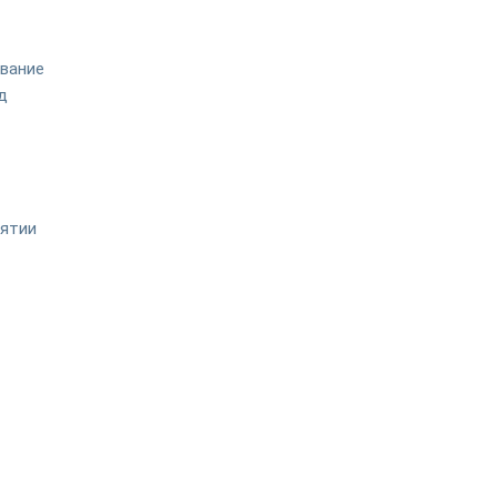
вание
д
иятии