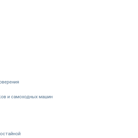
оверения
иков и самоходных машин
гостайной