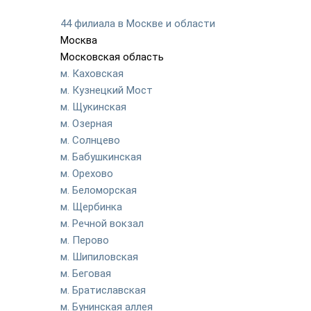
44 филиала в Москве и области
Москва
Московская область
м. Каховская
м. Кузнецкий Мост
м. Щукинская
м. Озерная
м. Солнцево
м. Бабушкинская
м. Орехово
м. Беломорская
м. Щербинка
м. Речной вокзал
м. Перово
м. Шипиловская
м. Беговая
м. Братиславская
м. Бунинская аллея