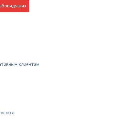
абовидящих
ативным клиентам
оплата