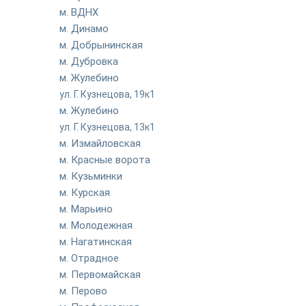
м. ВДНХ
м. Динамо
м. Добрынинская
м. Дубровка
м. Жулебино
ул. Г. Кузнецова, 19к1
м. Жулебино
ул. Г. Кузнецова, 13к1
м. Измайловская
м. Красные ворота
м. Кузьминки
м. Курская
м. Марьино
м. Молодежная
м. Нагатинская
м. Отрадное
м. Первомайская
м. Перово