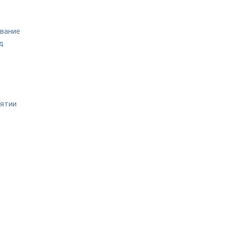
вание
д
иятии