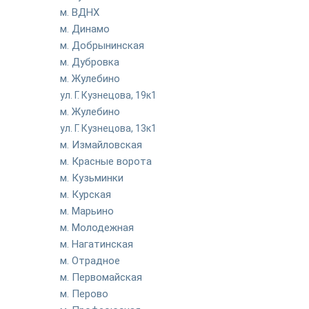
м. ВДНХ
м. Динамо
м. Добрынинская
м. Дубровка
м. Жулебино
ул. Г. Кузнецова, 19к1
м. Жулебино
ул. Г. Кузнецова, 13к1
м. Измайловская
м. Красные ворота
м. Кузьминки
м. Курская
м. Марьино
м. Молодежная
м. Нагатинская
м. Отрадное
м. Первомайская
м. Перово