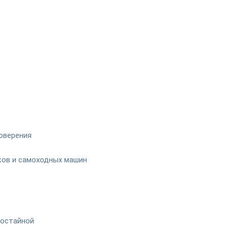
оверения
иков и самоходных машин
гостайной