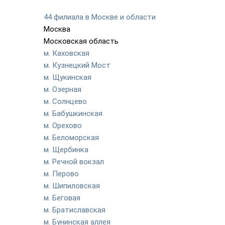
44 филиала в Москве и области
Москва
Московская область
м. Каховская
м. Кузнецкий Мост
м. Щукинская
м. Озерная
м. Солнцево
м. Бабушкинская
м. Орехово
м. Беломорская
м. Щербинка
м. Речной вокзал
м. Перово
м. Шипиловская
м. Беговая
м. Братиславская
м. Бунинская аллея