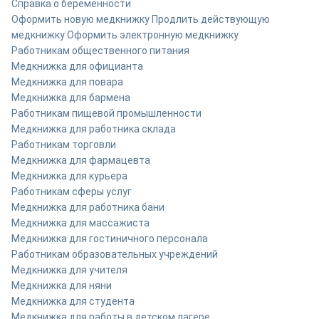
Справка о беременности
Оформить новую медкнижку
Продлить действующую
медкнижку
Оформить электронную медкнижку
Работникам общественного питания
Медкнижка для официанта
Медкнижка для повара
Медкнижка для бармена
Работникам пищевой промышленности
Медкнижка для работника склада
Работникам торговли
Медкнижка для фармацевта
Медкнижка для курьера
Работникам сферы услуг
Медкнижка для работника бани
Медкнижка для массажиста
Медкнижка для гостиничного персонала
Работникам образовательных учреждений
Медкнижка для учителя
Медкнижка для няни
Медкнижка для студента
Медкнижка для работы в детском лагере