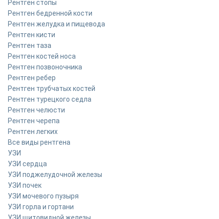
Рентген стопы
Рентген бедренной кости
Рентген желудка и пищевода
Рентген кисти
Рентген таза
Рентген костей носа
Рентген позвоночника
Рентген ребер
Рентген трубчатых костей
Рентген турецкого седла
Рентген челюсти
Рентген черепа
Рентген легких
Все виды рентгена
УЗИ
УЗИ сердца
УЗИ поджелудочной железы
УЗИ почек
УЗИ мочевого пузыря
УЗИ горла и гортани
УЗИ щитовидной железы