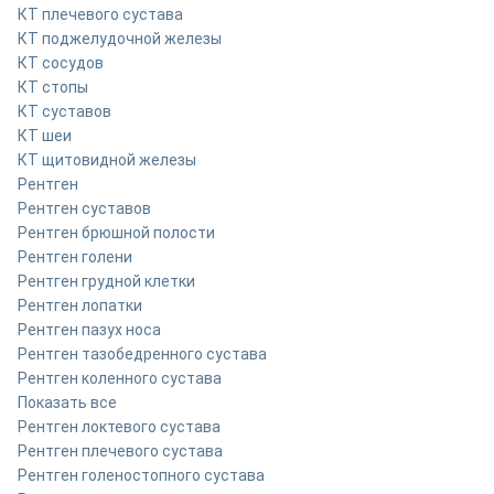
КТ плечевого сустава
КТ поджелудочной железы
КТ сосудов
КТ стопы
КТ суставов
КТ шеи
КТ щитовидной железы
Рентген
Рентген суставов
Рентген брюшной полости
Рентген голени
Рентген грудной клетки
Рентген лопатки
Рентген пазух носа
Рентген тазобедренного сустава
Рентген коленного сустава
Показать все
Рентген локтевого сустава
Рентген плечевого сустава
Рентген голеностопного сустава