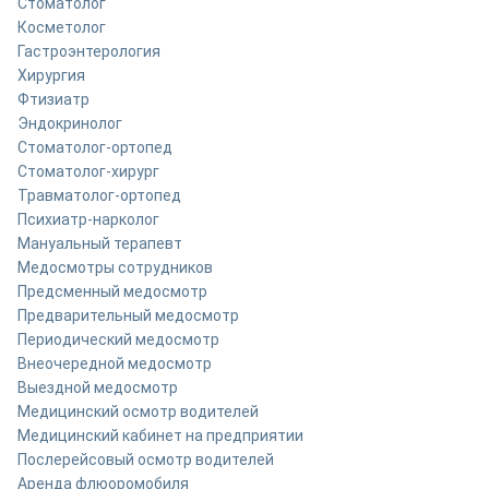
Стоматолог
Косметолог
Гастроэнтерология
Хирургия
Фтизиатр
Эндокринолог
Стоматолог-ортопед
Стоматолог-хирург
Травматолог-ортопед
Психиатр-нарколог
Мануальный терапевт
Медосмотры сотрудников
Предсменный медосмотр
Предварительный медосмотр
Периодический медосмотр
Внеочередной медосмотр
Выездной медосмотр
Медицинский осмотр водителей
Медицинский кабинет на предприятии
Послерейсовый осмотр водителей
Аренда флюоромобиля