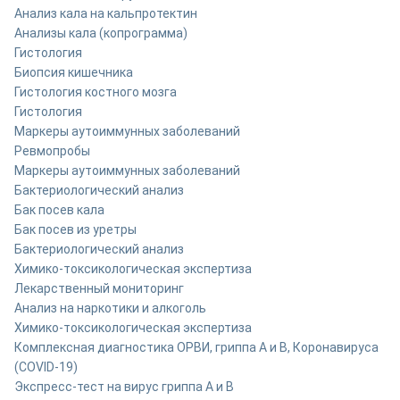
Анализ кала на кальпротектин
Анализы кала (копрограмма)
Гистология
Биопсия кишечника
Гистология костного мозга
Гистология
Маркеры аутоиммунных заболеваний
Ревмопробы
Маркеры аутоиммунных заболеваний
Бактериологический анализ
Бак посев кала
Бак посев из уретры
Бактериологический анализ
Химико-токсикологическая экспертиза
Лекарственный мониторинг
Анализ на наркотики и алкоголь
Химико-токсикологическая экспертиза
Комплексная диагностика ОРВИ, гриппа A и B, Коронавируса
(COVID-19)
Экспресс-тест на вирус гриппа А и В