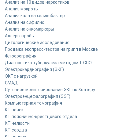
Анализ на 10 видов наркотиков
Анализ мокроты
Анализ кала на хеликобактер
Анализ на сифилис
Анализ на онкомаркеры
Аллергопробы
Цитологические исследования
Продажа экспресс-тестов на грипп в Москве
Флюорография
Диагностика туберкулеза методом Т-СПОТ
Электрокардиография (ЭКГ)
ЭКГ с нагрузкой
СМАД
Суточное мониторирование ЭКГ по Холтеру
Электроэнцефалография (ЭЭГ)
Компьютерная томография
КТ почек
КТ пояснично-крестцового отдела
КТ челюсти
КТ сердца
КТ печени