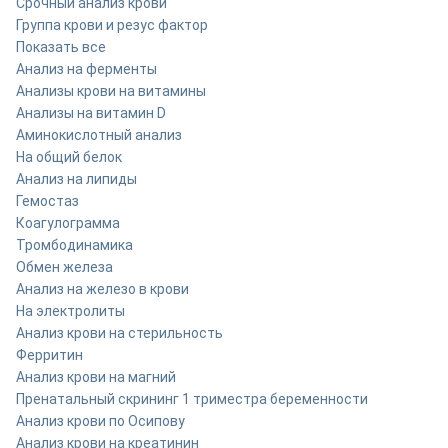
Срочный анализ крови
Группа крови и резус фактор
Показать все
Анализ на ферменты
Анализы крови на витамины
Анализы на витамин D
Аминокислотный анализ
На общий белок
Анализ на липиды
Гемостаз
Коагулограмма
Тромбодинамика
Обмен железа
Анализ на железо в крови
На электролиты
Анализ крови на стерильность
Ферритин
Анализ крови на магний
Пренатальный скрининг 1 триместра беременности
Анализ крови по Осипову
Анализ крови на креатинин