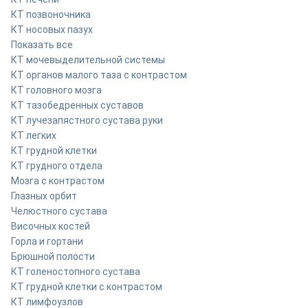
КТ позвоночника
КТ носовых пазух
Показать все
КТ мочевыделительной системы
КТ органов малого таза с контрастом
КТ головного мозга
КТ тазобедренных суставов
КТ лучезапястного сустава руки
КТ легких
КТ грудной клетки
КТ грудного отдела
Мозга с контрастом
Глазных орбит
Челюстного сустава
Височных костей
Горла и гортани
Брюшной полости
КТ голеностопного сустава
КТ грудной клетки с контрастом
КТ лимфоузлов