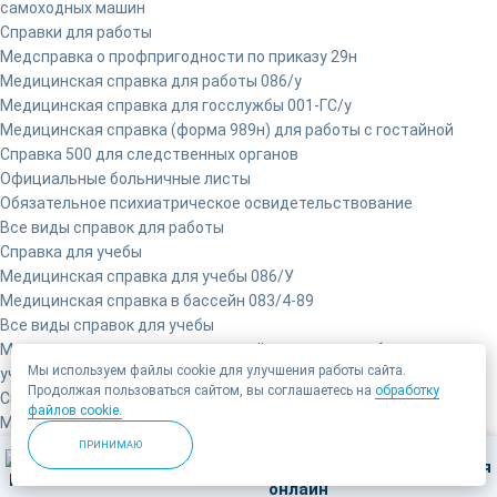
самоходных машин
Справки для работы
Медсправка о профпригодности по приказу 29н
Медицинская справка для работы 086/у
Медицинская справка для госслужбы 001-ГС/у
Медицинская справка (форма 989н) для работы с гостайной
Справка 500 для следственных органов
Официальные больничные листы
Обязательное психиатрическое освидетельствование
Все виды справок для работы
Справка для учебы
Медицинская справка для учебы 086/У
Медицинская справка в бассейн 083/4-89
Все виды справок для учебы
Медицинская справка о временной нетрудоспособности
Мы используем файлы cookie для улучшения работы сайта.
учащегося 095/У
Продолжая пользоваться сайтом, вы соглашаетесь на
обработку
Справки для ребенка
файлов cookie.
Медицинская карта (справка) 026/у
Медицинская справка для ребенка в лагерь 079/у
ПРИНИМАЮ
Позвонить
Записаться
Санаторно-курортная карта по форме №076/у
Медицинская справка для спортивной секции