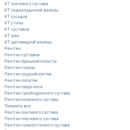
КТ плечевого сустава
КТ поджелудочной железы
КТ сосудов
КТ стопы
КТ суставов
КТ шеи
КТ щитовидной железы
Рентген
Рентген суставов
Рентген брюшной полости
Рентген голени
Рентген грудной клетки
Рентген лопатки
Рентген пазух носа
Рентген тазобедренного сустава
Рентген коленного сустава
Показать все
Рентген локтевого сустава
Рентген плечевого сустава
Рентген голеностопного сустава