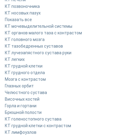
КТ позвоночника
КТ носовых пазух
Показать все
КТ мочевыделительной системы
КТ органов малого таза с контрастом
КТ головного мозга
КТ тазобедренных суставов
КТ лучезапястного сустава руки
КТ легких
КТ грудной клетки
КТ грудного отдела
Мозга с контрастом
Глазных орбит
Челюстного сустава
Височных костей
Горла и гортани
Брюшной полости
КТ голеностопного сустава
КТ грудной клетки с контрастом
КТ лимфоузлов