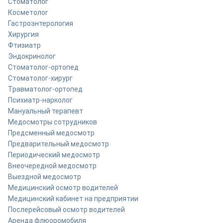
Стоматолог
Косметолог
Гастроэнтерология
Хирургия
Фтизиатр
Эндокринолог
Стоматолог-ортопед
Стоматолог-хирург
Травматолог-ортопед
Психиатр-нарколог
Мануальный терапевт
Медосмотры сотрудников
Предсменный медосмотр
Предварительный медосмотр
Периодический медосмотр
Внеочередной медосмотр
Выездной медосмотр
Медицинский осмотр водителей
Медицинский кабинет на предприятии
Послерейсовый осмотр водителей
Аренда флюоромобиля