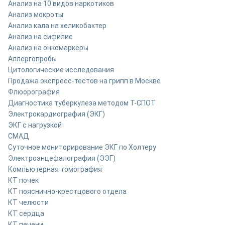
Анализ на 10 видов наркотиков
Анализ мокроты
Анализ кала на хеликобактер
Анализ на сифилис
Анализ на онкомаркеры
Аллергопробы
Цитологические исследования
Продажа экспресс-тестов на грипп в Москве
Флюорография
Диагностика туберкулеза методом Т-СПОТ
Электрокардиография (ЭКГ)
ЭКГ с нагрузкой
СМАД
Суточное мониторирование ЭКГ по Холтеру
Электроэнцефалография (ЭЭГ)
Компьютерная томография
КТ почек
КТ пояснично-крестцового отдела
КТ челюсти
КТ сердца
КТ печени