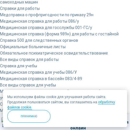
самоходных машин
Справки для работы
Медсправка о профпригодности по приказу 29н
Медицинская справка для работы 086/у
Медицинская справка для госслужбы 001-ГС/у
Медицинская справка (форма 989н) для работы с гостайной
Справка 500 для следственных органов
Официальные больничные листы
Обязательное психиатрическое освидетельствование
Все виды справок для работы
Справка для учебы
Медицинская справка для учебы 086/У
Медицинская справка в бассейн 083/4-89
Все виды справок для учебы
Медицинская справка о временной нетрудоспособности
Мы используем файлы cookie для улучшения работы сайта.
учащегося 095/У
Продолжая пользоваться сайтом, вы соглашаетесь на
обработку
Справки для ребенка
файлов cookie.
Медицинская карта (справка) 026/у
Медицинская справка для ребенка в лагерь 079/у
ПРИНИМАЮ
Позвонить
Записаться
Санаторно-курортная карта по форме №076/у
Медицинская справка для спортивной секции