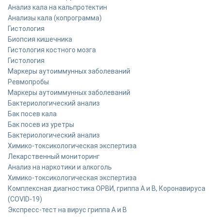
Анализ кала на кальпротектин
Анализы кала (копрограмма)
Гистология
Биопсия кишечника
Гистология костного мозга
Гистология
Маркеры аутоиммунных заболеваний
Ревмопробы
Маркеры аутоиммунных заболеваний
Бактериологический анализ
Бак посев кала
Бак посев из уретры
Бактериологический анализ
Химико-токсикологическая экспертиза
Лекарственный мониторинг
Анализ на наркотики и алкоголь
Химико-токсикологическая экспертиза
Комплексная диагностика ОРВИ, гриппа A и B, Коронавируса
(COVID-19)
Экспресс-тест на вирус гриппа А и В