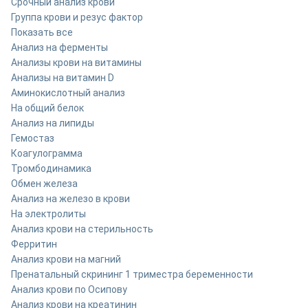
Срочный анализ крови
Группа крови и резус фактор
Показать все
Анализ на ферменты
Анализы крови на витамины
Анализы на витамин D
Аминокислотный анализ
На общий белок
Анализ на липиды
Гемостаз
Коагулограмма
Тромбодинамика
Обмен железа
Анализ на железо в крови
На электролиты
Анализ крови на стерильность
Ферритин
Анализ крови на магний
Пренатальный скрининг 1 триместра беременности
Анализ крови по Осипову
Анализ крови на креатинин