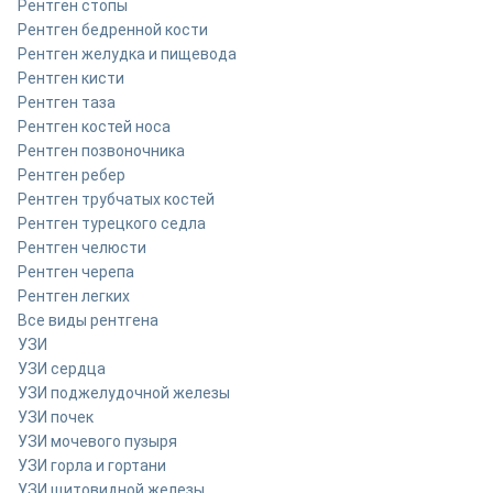
Рентген стопы
Рентген бедренной кости
Рентген желудка и пищевода
Рентген кисти
Рентген таза
Рентген костей носа
Рентген позвоночника
Рентген ребер
Рентген трубчатых костей
Рентген турецкого седла
Рентген челюсти
Рентген черепа
Рентген легких
Все виды рентгена
УЗИ
УЗИ сердца
УЗИ поджелудочной железы
УЗИ почек
УЗИ мочевого пузыря
УЗИ горла и гортани
УЗИ щитовидной железы