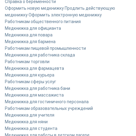
Справка о беременности
Оформить новую медкнижку
Продлить действующую
медкнижку
Оформить электронную медкнижку
Работникам общественного питания
Медкнижка для официанта
Медкнижка для повара
Медкнижка для бармена
Работникам пищевой промышленности
Медкнижка для работника склада
Работникам торговли
Медкнижка для фармацевта
Медкнижка для курьера
Работникам сферы услуг
Медкнижка для работника бани
Медкнижка для массажиста
Медкнижка для гостиничного персонала
Работникам образовательных учреждений
Медкнижка для учителя
Медкнижка для няни
Медкнижка для студента
Медкнижка для работы в детском лагере