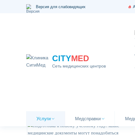
Версия для слабовидящих
CITY
MED
Сеть медицинских центров
Главная
\
Новости
Услуги
Медсправки
Мед