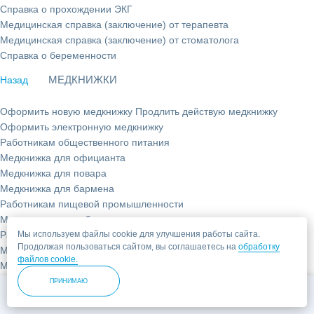
Справка о прохождении ЭКГ
Медицинская справка (заключение) от терапевта
Медицинская справка (заключение) от стоматолога
Справка о беременности
МЕДКНИЖКИ
Назад
Оформить новую медкнижку
Продлить действую медкнижку
Оформить электронную медкнижку
Работникам общественного питания
Медкнижка для официанта
Медкнижка для повара
Медкнижка для бармена
Работникам пищевой промышленности
Медкнижка для работника склада
Работникам торговли
Мы используем файлы cookie для улучшения работы сайта.
Продолжая пользоваться сайтом, вы соглашаетесь на
обработку
Медкнижка для фармацевта
файлов cookie.
Медкнижка для курьера
Работникам сферы услуг
ПРИНИМАЮ
Позвонить
Записаться
Медкнижка для работника бани
Медкнижка для массажиста