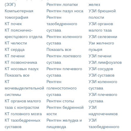
(ЭЭГ)
Рентген лопатки
желез
Компьютерная
Рентген пазух носа
УЗИ брюшной
томография
Рентген
полости
КТ почек
тазобедренного
УЗИ органов
КТ пояснично-
сустава
малого таза
крестцового отдела
Рентген коленного
УЗИ селезенки
КТ челюсти
сустава
Узи желчного
КТ сердца
Показать все
пузыря
КТ печени
Рентген локтевого
УЗИ печени
КТ позвоночника
сустава
УЗИ лимфоузлов
КТ носовых пазух
Рентген плечевого
УЗИ сосудов
Показать все
сустава
УЗИ суставов
КТ
Рентген
УЗИ коленного
мочевыделительной
голеностопного
сустава
системы
сустава
УЗИ плечевого
КТ органов малого
Рентген стопы
сустава
таза с контрастом
Рентген бедренной
УЗИ
КТ головного мозга
кости
надпочечников
КТ тазобедренных
Рентген желудка и
УЗИ
суставов
пищевода
тазобедренного