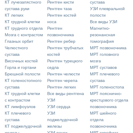
КТ лучезапястного
Рентген кисти
сустава
сустава руки
Рентген таза
УЗИ плевральной
КТ легких
Рентген костей
полости
КТ грудной клетки
носа
Все виды УЗИ
КТ грудного отдела
Рентген
Магнитно-
Мозга с контрастом
позвоночника
резонансная
Глазных орбит
Рентген ребер
томография
Челюстного
Рентген трубчатых
МРТ позвоночника
сустава
костей
МРТ головного
Височных костей
Рентген турецкого
мозга
Горла и гортани
седла
МРТ суставов
Брюшной полости
Рентген челюсти
МРТ плечевого
КТ голеностопного
Рентген черепа
сустава
сустава
Рентген легких
МРТ голеностопа
КТ грудной клетки
Все виды рентгена
МРТ пояснично-
с контрастом
УЗИ
крестцового отдела
КТ лимфоузлов
УЗИ сердца
позвоночника
КТ плечевого
УЗИ
МРТ шейного
сустава
поджелудочной
отдела
КТ поджелудочной
железы
позвоночника
железы
УЗИ почек
МРТ гипофиза