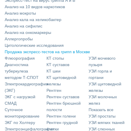
Экспресс-тест на вирус гриппа А и В
Анализ на 10 видов наркотиков
Анализ мокроты
Анализ кала на хеликобактер
Анализ на сифилис
Анализ на онкомаркеры
Аллергопробы
Цитологические исследования
Продажа экспресс-тестов на грипп в Москве
Флюорография
КТ стопы
УЗИ мочевого
Диагностика
КТ суставов
пузыря
туберкулеза
КТ шеи
УЗИ горла и
методом Т-СПОТ
КТ щитовидной
гортани
Электрокардиография
железы
УЗИ щитовидной
(ЭКГ)
Рентген
железы
ЭКГ с нагрузкой
Рентген суставов
УЗИ молочных
СМАД
Рентген брюшной
желез
Суточное
полости
Показать все
мониторирование
Рентген голени
УЗИ простаты
ЭКГ по Холтеру
Рентген грудной
УЗИ мягких тканей
Электроэнцефалография
клетки
УЗИ слюнных