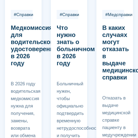
#Справки
#Справки
#Медсправки
Медкомиссия
Что
В каких
для
нужно
случаях
водительского
знать о
могут
удостоверения
больничном
отказать
в 2026
в 2026
в
году
году
выдаче
медицинск
справки
В 2026 году
Больничный
водительская
нужен,
Отказать в
медкомиссия
чтобы
выдаче
нужна для
официально
медицинской
получения,
подтвердить
справке
замены,
временную
пациенту в
возврата
нетрудоспособность
медучреждении
или обмена
и получить