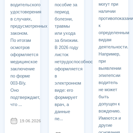
могут при
водительского
пособие за
наличии
удостоверения
период
противопоказан
в случаях,
болезни,
к
предусмотренных
травмы
определенным
законом.
или ухода
видам
По итогам
за близким.
деятельности.
осмотров
В 2026 году
Например,
оформляется
листок
при
медицинское
нетрудоспособности
выявлении
заключение
оформляется
эпилепсии
по форме
в
водитель
003-В/у.
электронном
не может
Оно
виде: его
быть
подтверждает,
формирует
допущен к
что ...
врач, а
вождению.
данные
Имеются и
пе...
19.06.2026
2810
другие
основания