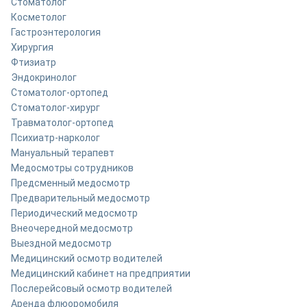
Стоматолог
Косметолог
Гастроэнтерология
Хирургия
Фтизиатр
Эндокринолог
Стоматолог-ортопед
Стоматолог-хирург
Травматолог-ортопед
Психиатр-нарколог
Мануальный терапевт
Медосмотры сотрудников
Предсменный медосмотр
Предварительный медосмотр
Периодический медосмотр
Внеочередной медосмотр
Выездной медосмотр
Медицинский осмотр водителей
Медицинский кабинет на предприятии
Послерейсовый осмотр водителей
Аренда флюоромобиля