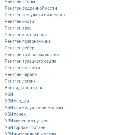
Рентген стопы
Рентген бедренной кости
Рентген желудка и пищевода
Рентген кисти
Рентген таза
Рентген костей носа
Рентген позвоночника
Рентген ребер
Рентген трубчатых костей
Рентген турецкого седла
Рентген челюсти
Рентген черепа
Рентген легких
Все виды рентгена
УЗИ
УЗИ сердца
УЗИ поджелудочной железы
УЗИ почек
УЗИ мочевого пузыря
УЗИ горла и гортани
УЗИ щитовидной железы