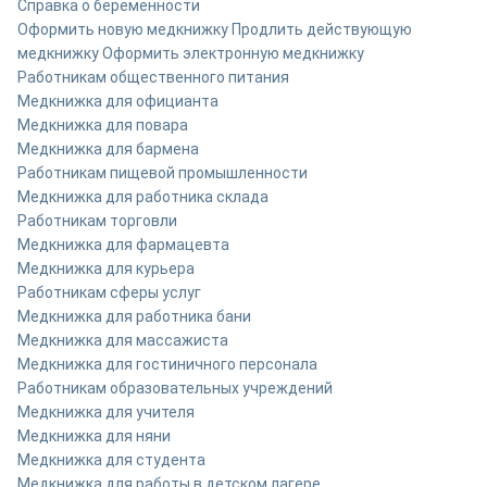
Справка о беременности
Оформить новую медкнижку
Продлить действующую
медкнижку
Оформить электронную медкнижку
Работникам общественного питания
Медкнижка для официанта
Медкнижка для повара
Медкнижка для бармена
Работникам пищевой промышленности
Медкнижка для работника склада
Работникам торговли
Медкнижка для фармацевта
Медкнижка для курьера
Работникам сферы услуг
Медкнижка для работника бани
Медкнижка для массажиста
Медкнижка для гостиничного персонала
Работникам образовательных учреждений
Медкнижка для учителя
Медкнижка для няни
Медкнижка для студента
Медкнижка для работы в детском лагере