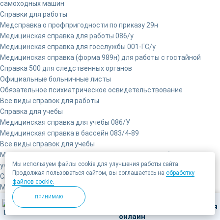
самоходных машин
Справки для работы
Медсправка о профпригодности по приказу 29н
Медицинская справка для работы 086/у
Медицинская справка для госслужбы 001-ГС/у
Медицинская справка (форма 989н) для работы с гостайной
Справка 500 для следственных органов
Официальные больничные листы
Обязательное психиатрическое освидетельствование
Все виды справок для работы
Справка для учебы
Медицинская справка для учебы 086/У
Медицинская справка в бассейн 083/4-89
Все виды справок для учебы
Медицинская справка о временной нетрудоспособности
Мы используем файлы cookie для улучшения работы сайта.
учащегося 095/У
Продолжая пользоваться сайтом, вы соглашаетесь на
обработку
Справки для ребенка
файлов cookie.
Медицинская карта (справка) 026/у
Медицинская справка для ребенка в лагерь 079/у
ПРИНИМАЮ
Позвонить
Записаться
Санаторно-курортная карта по форме №076/у
Медицинская справка для спортивной секции