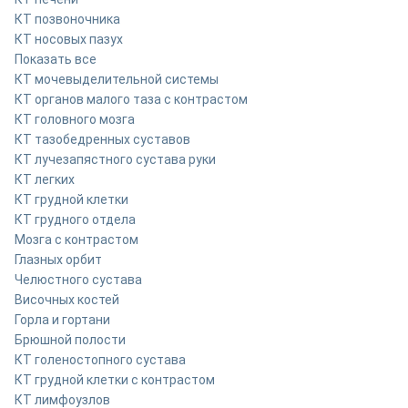
КТ позвоночника
КТ носовых пазух
Показать все
КТ мочевыделительной системы
КТ органов малого таза с контрастом
КТ головного мозга
КТ тазобедренных суставов
КТ лучезапястного сустава руки
КТ легких
КТ грудной клетки
КТ грудного отдела
Мозга с контрастом
Глазных орбит
Челюстного сустава
Височных костей
Горла и гортани
Брюшной полости
КТ голеностопного сустава
КТ грудной клетки с контрастом
КТ лимфоузлов