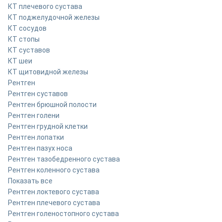
КТ плечевого сустава
КТ поджелудочной железы
КТ сосудов
КТ стопы
КТ суставов
КТ шеи
КТ щитовидной железы
Рентген
Рентген суставов
Рентген брюшной полости
Рентген голени
Рентген грудной клетки
Рентген лопатки
Рентген пазух носа
Рентген тазобедренного сустава
Рентген коленного сустава
Показать все
Рентген локтевого сустава
Рентген плечевого сустава
Рентген голеностопного сустава