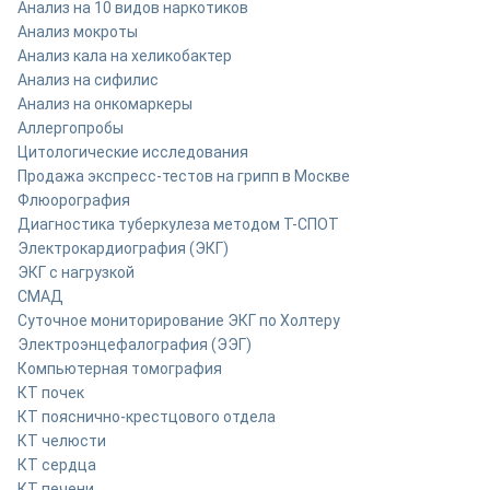
Анализ на 10 видов наркотиков
Анализ мокроты
Анализ кала на хеликобактер
Анализ на сифилис
Анализ на онкомаркеры
Аллергопробы
Цитологические исследования
Продажа экспресс-тестов на грипп в Москве
Флюорография
Диагностика туберкулеза методом Т-СПОТ
Электрокардиография (ЭКГ)
ЭКГ с нагрузкой
СМАД
Суточное мониторирование ЭКГ по Холтеру
Электроэнцефалография (ЭЭГ)
Компьютерная томография
КТ почек
КТ пояснично-крестцового отдела
КТ челюсти
КТ сердца
КТ печени