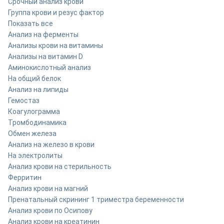
Срочный анализ крови
Группа крови и резус фактор
Показать все
Анализ на ферменты
Анализы крови на витамины
Анализы на витамин D
Аминокислотный анализ
На общий белок
Анализ на липиды
Гемостаз
Коагулограмма
Тромбодинамика
Обмен железа
Анализ на железо в крови
На электролиты
Анализ крови на стерильность
Ферритин
Анализ крови на магний
Пренатальный скрининг 1 триместра беременности
Анализ крови по Осипову
Анализ крови на креатинин