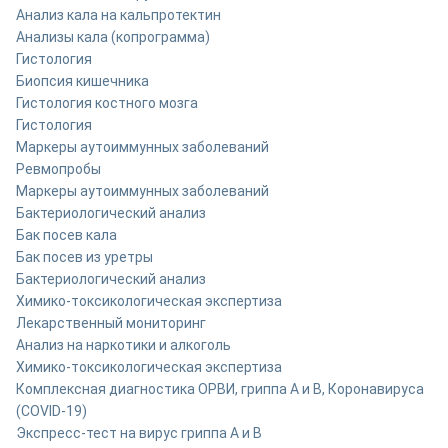
Анализ кала на кальпротектин
Анализы кала (копрограмма)
Гистология
Биопсия кишечника
Гистология костного мозга
Гистология
Маркеры аутоиммунных заболеваний
Ревмопробы
Маркеры аутоиммунных заболеваний
Бактериологический анализ
Бак посев кала
Бак посев из уретры
Бактериологический анализ
Химико-токсикологическая экспертиза
Лекарственный мониторинг
Анализ на наркотики и алкоголь
Химико-токсикологическая экспертиза
Комплексная диагностика ОРВИ, гриппа A и B, Коронавируса
(COVID-19)
Экспресс-тест на вирус гриппа А и В