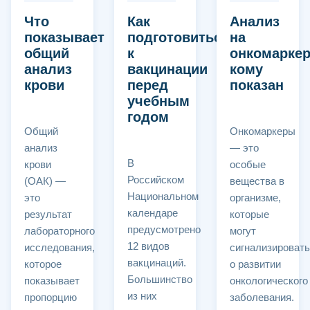
Что
Как
Анализ
показывает
подготовиться
на
общий
к
онкомарке
анализ
вакцинации
кому
крови
перед
показан
учебным
годом
Общий
Онкомаркеры
анализ
— это
В
крови
особые
Российском
(ОАК) —
вещества в
Национальном
это
организме,
календаре
результат
которые
предусмотрено
лабораторного
могут
12 видов
исследования,
сигнализироват
вакцинаций.
которое
о развитии
Большинство
показывает
онкологического
из них
пропорцию
заболевания.