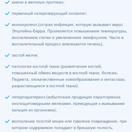
камни в желчных протоках;
первичный склерозирующий холангит;
мононуклеоз (острая инфекция, которую вызывает вирус
Эпштейна-Барра. Проявляется повышением температуры,
воспалением глотки и увеличением лимфоузлов. Часто в
воспалительный процесс вовлекается печень);
застой желчи;
патология костной ткани (размягчение костей,
повышенный обмен веществ в костной ткани, болезнь
Педжета, злокачественные новообразования и метастазы,
разрастающиеся в костной ткани).
гиперпаратиреоз (избыточная продукция паратгормона
околощитовидными железами, приводящая к вымыванию
кальция из организма);
воспаление толстой кишки или сквозное повреждение, при
котором содержимое попадает в брюшную полость.