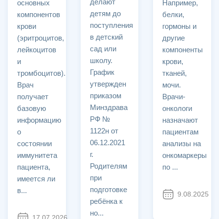
делают
основных
Например,
детям до
компонентов
белки,
поступления
крови
гормоны и
в детский
(эритроцитов,
другие
сад или
лейкоцитов
компоненты
школу.
и
крови,
График
тромбоцитов).
тканей,
утвержден
Врач
мочи.
приказом
получает
Врачи-
Минздрава
базовую
онкологи
РФ №
информацию
назначают
1122н от
о
пациентам
06.12.2021
состоянии
анализы на
г.
иммунитета
онкомаркеры
Родителям
пациента,
по ...
при
имеется ли
подготовке
в...
9.08.2025
ребёнка к
но...
17.07.2026
420