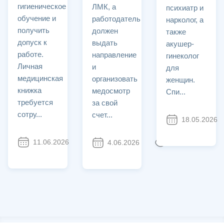
гигиеническое
ЛМК, а
психиатр и
обучение и
работодатель
нарколог, а
получить
должен
также
допуск к
выдать
акушер-
работе.
направление
гинеколог
Личная
и
для
медицинская
организовать
женщин.
книжка
медосмотр
Спи...
требуется
за свой
сотру...
счет...
18.05.2026
11.06.2026
1589
4.06.2026
2046