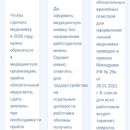
обязательных
Да,
врачебных
Чтобы
оформить
осмотров
сделать
медицинскую
для
медкнижку
книжку без
оформления
в 2026 году,
направления
личной
нужно
работодателя
медкнижки
обратиться
можно.
приведен в
в
Однако
приказе
медицинскую
важно
Минздрава
организацию,
отметить:
РФ № 29н
пройти
для
от
обязательный
трудоустройства
28.01.2021
медосмотр,
на
г. В список
сдать
отдельные
для всех
анализы,
должности
работников
при
работники
входят:
необходимости
обязаны
терапевт,
пройти
получить
невролог,