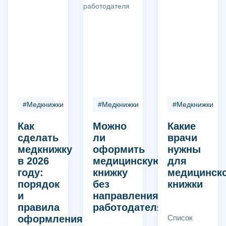
#Медкнижки
#Медкнижки
#Медкнижки
Как
Можно
Какие
сделать
ли
врачи
медкнижку
оформить
нужны
в 2026
медицинскую
для
году:
книжку
медицинск
порядок
без
книжки
и
направления
правила
работодателя
оформления
Список