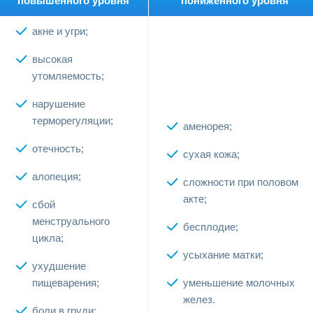
повышенного уровня
пониженного уровня
акне и угри;
высокая
утомляемость;
нарушение
терморегуляции;
аменорея;
отечность;
сухая кожа;
алопеция;
сложности при половом
акте;
сбой
менструального
бесплодие;
цикла;
усыхание матки;
ухудшение
пищеварения;
уменьшение молочных
желез.
боли в груди;