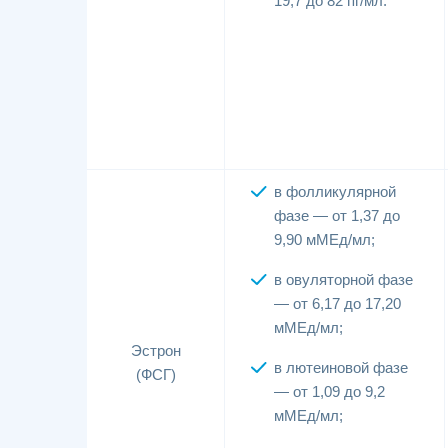
19,7 до 82 пг/мл.
в фолликулярной
фазе — от 1,37 до
9,90 мМЕд/мл;
в овуляторной фазе
— от 6,17 до 17,20
мМЕд/мл;
Эстрон
в лютеиновой фазе
(ФСГ)
— от 1,09 до 9,2
мМЕд/мл;