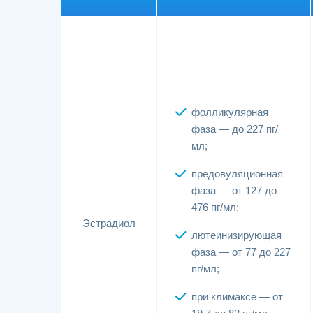
фолликулярная
фаза — до 227 пг/
мл;
предовуляционная
фаза — от 127 до
476 пг/мл;
Эстрадиол
лютеинизирующая
фаза — от 77 до 227
пг/мл;
при климаксе — от