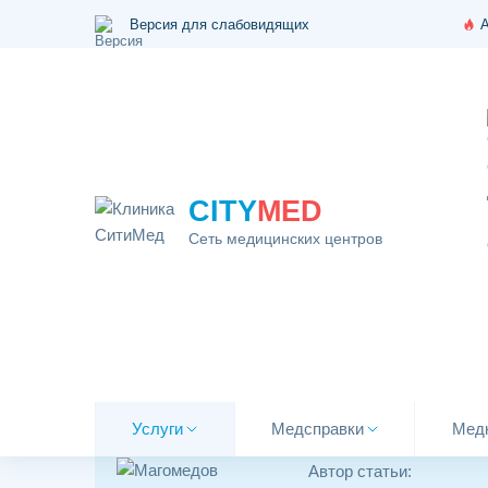
Версия для слабовидящих
CITY
MED
Сеть медицинских центров
Главная
\
Статьи
\
Анализ крови на гормоны у женщи
Анализ крови на г
Услуги
Медсправки
Мед
Автор статьи: